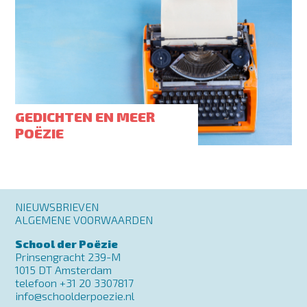
GEDICHTEN EN MEER
POËZIE
Footer
NIEUWSBRIEVEN
menu
ALGEMENE VOORWAARDEN
School der Poëzie
Prinsengracht 239-M
1015 DT Amsterdam
telefoon +31 20 3307817
info@schoolderpoezie.nl