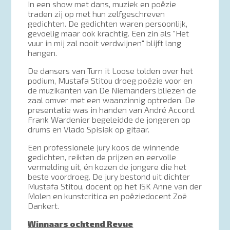
In een show met dans, muziek en poëzie
traden zij op met hun zelfgeschreven
gedichten. De gedichten waren persoonlijk,
gevoelig maar ook krachtig. Een zin als "Het
vuur in mij zal nooit verdwijnen" blijft lang
hangen.
De dansers van Turn it Loose tolden over het
podium, Mustafa Stitou droeg poëzie voor en
de muzikanten van De Niemanders bliezen de
zaal omver met een waanzinnig optreden. De
presentatie was in handen van André Accord.
Frank Wardenier begeleidde de jongeren op
drums en Vlado Spisiak op gitaar.
Een professionele jury koos de winnende
gedichten, reikten de prijzen en eervolle
vermelding uit, én kozen de jongere die het
beste voordroeg. De jury bestond uit dichter
Mustafa Stitou, docent op het ISK Anne van der
Molen en kunstcritica en poëziedocent Zoë
Dankert.
Winnaars ochtend Revue