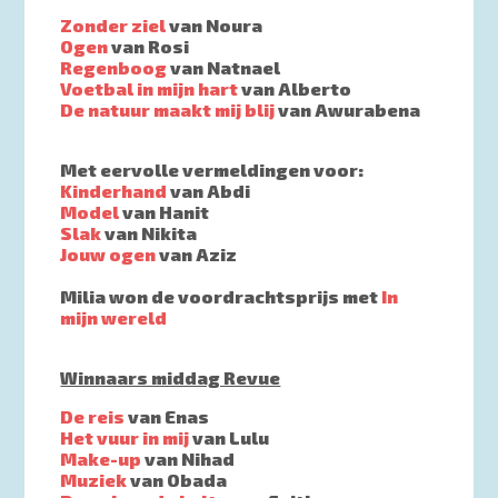
Zonder ziel
van Noura
Ogen
van Rosi
Regenboog
van Natnael
Voetbal in mijn hart
van Alberto
De natuur maakt mij blij
van Awurabena
Met eervolle vermeldingen voor:
Kinderhand
van Abdi
Model
van Hanit
Slak
van Nikita
Jouw ogen
van Aziz
Milia won de voordrachtsprijs met
In
mijn wereld
Winnaars middag Revue
De reis
van Enas
Het vuur in mij
van Lulu
Make-up
van Nihad
Muziek
van Obada