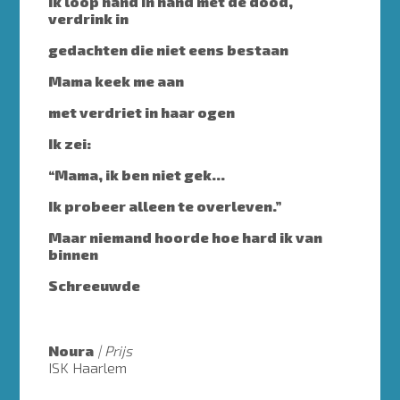
Ik loop hand in hand met de dood,
verdrink in
gedachten die niet eens bestaan
Mama keek me aan
met verdriet in haar ogen
Ik zei:
“Mama, ik ben niet gek…
Ik probeer alleen te overleven.”
Maar niemand hoorde hoe hard ik van
binnen
Schreeuwde
Noura
Prijs
ISK Haarlem