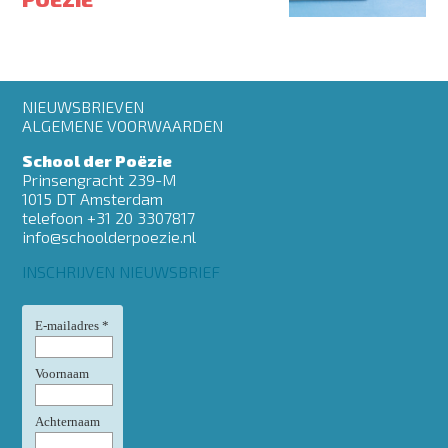
Footer
NIEUWSBRIEVEN
menu
ALGEMENE VOORWAARDEN
School der Poëzie
Prinsengracht 239-M
1015 DT Amsterdam
telefoon +31 20 3307817
info@schoolderpoezie.nl
INSCHRIJVEN NIEUWSBRIEF