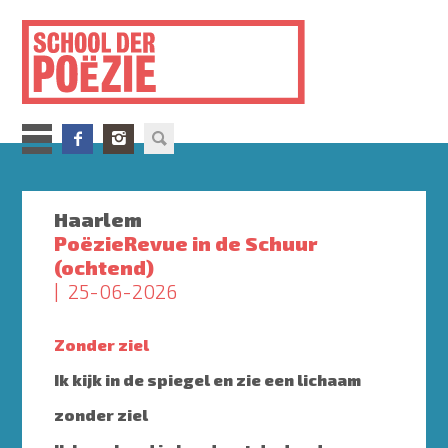
Overslaan
en
naar
de
inhoud
gaan
Haarlem
PoëzieRevue in de Schuur
(ochtend)
25-06-2026
Zonder ziel
Ik kijk in de spiegel en zie een lichaam
zonder ziel