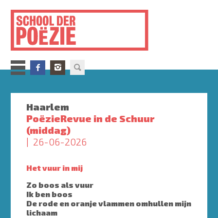
Overslaan
en
naar
de
inhoud
gaan
Haarlem
PoëzieRevue in de Schuur
(middag)
26-06-2026
Het vuur in mij
Zo boos als vuur
Ik ben boos
De rode en oranje vlammen omhullen mijn
lichaam