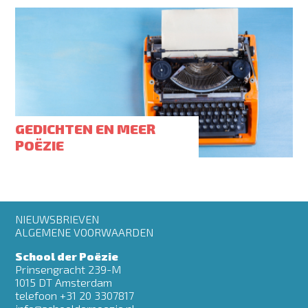
GEDICHTEN EN MEER
POËZIE
Footer
NIEUWSBRIEVEN
menu
ALGEMENE VOORWAARDEN
School der Poëzie
Prinsengracht 239-M
1015 DT Amsterdam
telefoon +31 20 3307817