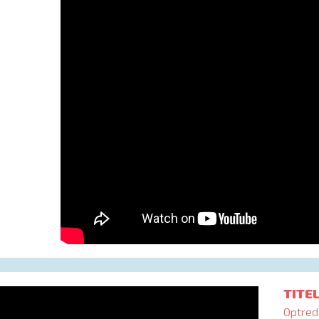
TITE
Optred