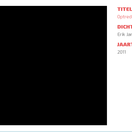
TITE
Optred
DICH
Erik J
JAAR
2011