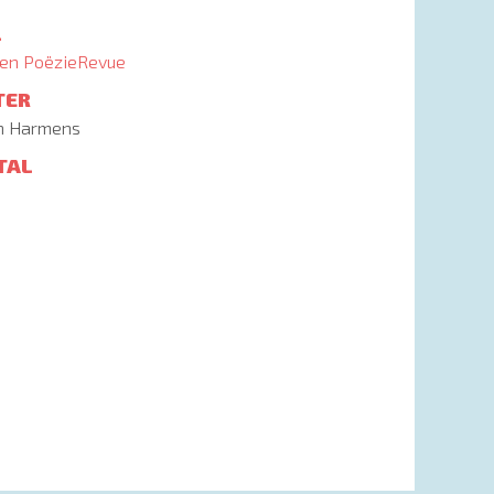
L
en PoëzieRevue
TER
an Harmens
TAL