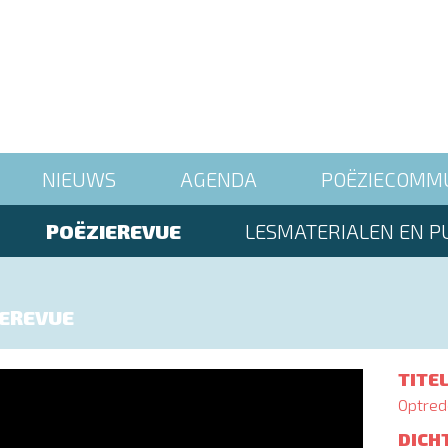
NIEUWS
AGENDA
POËZIECOMM
POËZIEREVUE
LESMATERIALEN EN PU
IEREVUE
TITE
Optred
DICH