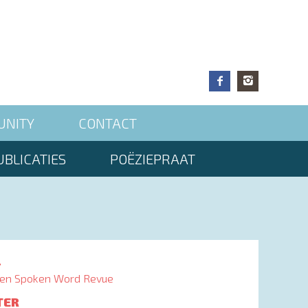
UNITY
CONTACT
BLICATIES
POËZIEPRAAT
L
en Spoken Word Revue
TER