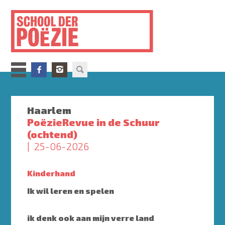
Overslaan
en
naar
de
inhoud
gaan
Haarlem
PoëzieRevue in de Schuur
(ochtend)
25-06-2026
Kinderhand
Ik wil leren en spelen
ik denk ook aan mijn verre land