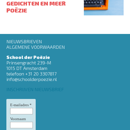
GEDICHTEN EN MEER
POËZIE
Footer
NIEUWSBRIEVEN
menu
ALGEMENE VOORWAARDEN
School der Poëzie
Prinsengracht 239-M
1015 DT Amsterdam
telefoon +31 20 3307817
info@schoolderpoezie.nl
INSCHRIJVEN NIEUWSBRIEF