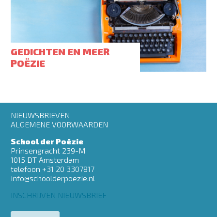
GEDICHTEN EN MEER
POËZIE
Footer
NIEUWSBRIEVEN
menu
ALGEMENE VOORWAARDEN
School der Poëzie
Prinsengracht 239-M
1015 DT Amsterdam
telefoon +31 20 3307817
info@schoolderpoezie.nl
INSCHRIJVEN NIEUWSBRIEF