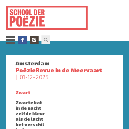
Overslaan
en
naar
de
inhoud
gaan
Amsterdam
PoëzieRevue in de Meervaart
01-12-2025
Zwart
Zwarte kat
in de nacht
zelfde kleur
als de lucht
het verschil