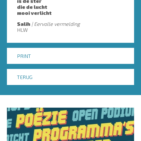
is de ster
die de lucht
mooi verlicht
Salih
Eervolle vermelding
HLW
PRINT
TERUG