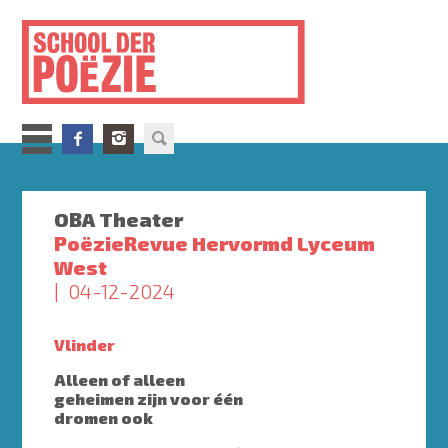
Overslaan
en
naar
de
inhoud
gaan
OBA Theater
PoëzieRevue Hervormd Lyceum
West
04-12-2024
Vlinder
Alleen of alleen
geheimen zijn voor één
dromen ook