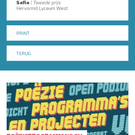
Safia
Tweede prijs
Hervormd Lyceum West
PRINT
TERUG