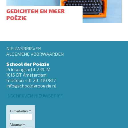
GEDICHTEN EN MEER
POËZIE
Footer
NIEUWSBRIEVEN
menu
ALGEMENE VOORWAARDEN
School der Poëzie
Prinsengracht 239-M
1015 DT Amsterdam
telefoon +31 20 3307817
info@schoolderpoezie.nl
INSCHRIJVEN NIEUWSBRIEF