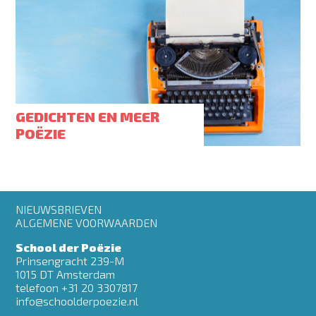
GEDICHTEN EN MEER
POËZIE
Footer
NIEUWSBRIEVEN
menu
ALGEMENE VOORWAARDEN
School der Poëzie
Prinsengracht 239-M
1015 DT Amsterdam
telefoon +31 20 3307817
info@schoolderpoezie.nl