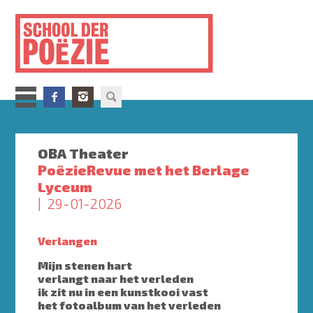
Overslaan
en
naar
de
inhoud
gaan
OBA Theater
PoëzieRevue met het Berlage
Lyceum
29-01-2026
Verlangen
Mijn stenen hart
verlangt naar het verleden
ik zit nu in een kunstkooi vast
het fotoalbum van het verleden