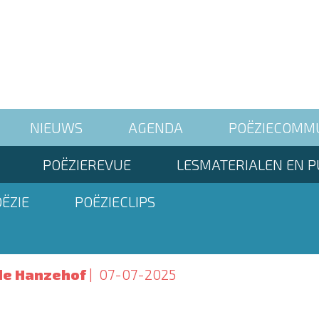
NIEUWS
AGENDA
POËZIECOMM
POËZIEREVUE
LESMATERIALEN EN P
ËZIE
POËZIECLIPS
de Hanzehof
07-07-2025