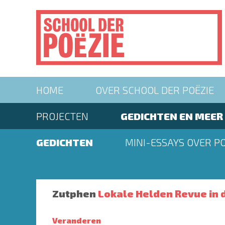
Overslaan
en
naar
de
inhoud
gaan
Main
HOME
OVER SCHOOL DER POËZIE
navigation
Second
PROJECTEN
GEDICHTEN EN MEER
menu
Second
GEDICHTEN
MINI-ESSAYS OVER PO
menu
Zutphen
Lokale Helden Revue in 
Veranderen