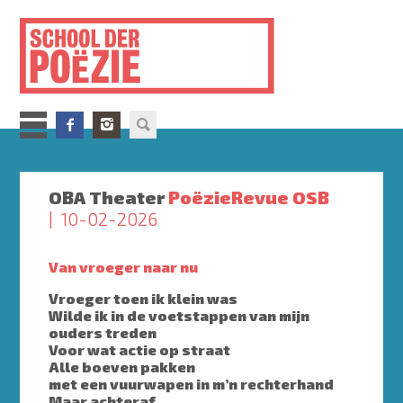
Overslaan
en
naar
de
inhoud
gaan
OBA Theater
PoëzieRevue OSB
10-02-2026
Van vroeger naar nu
Vroeger toen ik klein was
Wilde ik in de voetstappen van mijn
ouders treden
Voor wat actie op straat
Alle boeven pakken
met een vuurwapen in m’n rechterhand
Maar achteraf