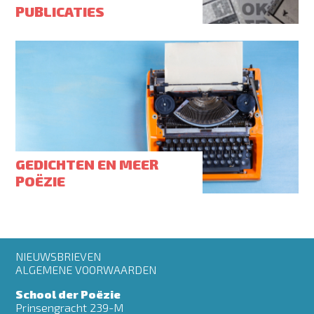
PUBLICATIES
GEDICHTEN EN MEER
POËZIE
Footer
NIEUWSBRIEVEN
menu
ALGEMENE VOORWAARDEN
School der Poëzie
Prinsengracht 239-M