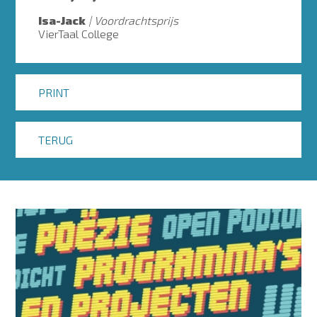
Isa-Jack
Voordrachtsprijs
VierTaal College
PRINT
TERUG