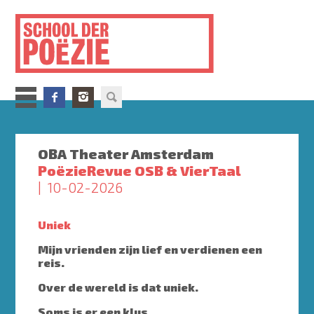
Overslaan
en
naar
de
inhoud
gaan
OBA Theater Amsterdam
PoëzieRevue OSB & VierTaal
10-02-2026
Uniek
Mijn vrienden zijn lief en verdienen een
reis.
Over de wereld is dat uniek.
Soms is er een klus.