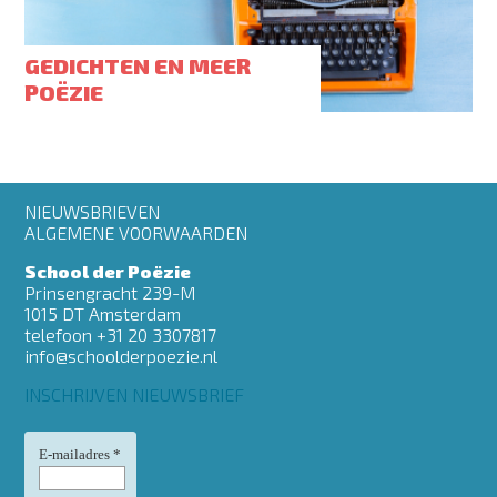
GEDICHTEN EN MEER
POËZIE
Footer
NIEUWSBRIEVEN
menu
ALGEMENE VOORWAARDEN
School der Poëzie
Prinsengracht 239-M
1015 DT Amsterdam
telefoon +31 20 3307817
info@schoolderpoezie.nl
INSCHRIJVEN NIEUWSBRIEF