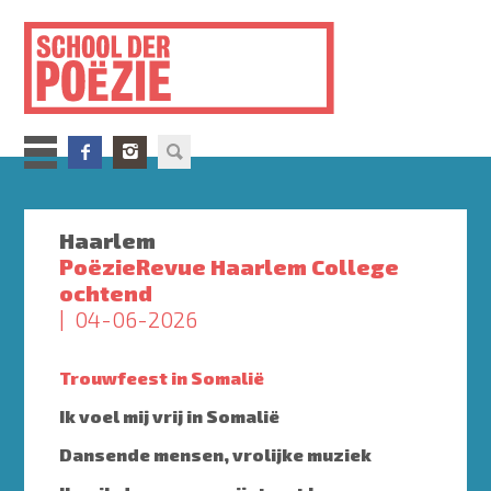
Overslaan
en
naar
de
inhoud
gaan
Haarlem
PoëzieRevue Haarlem College
ochtend
04-06-2026
Trouwfeest in Somalië
Ik voel mij vrij in Somalië
Dansende mensen, vrolijke muziek