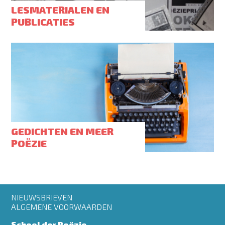
LESMATERIALEN EN
PUBLICATIES
GEDICHTEN EN MEER
POËZIE
Footer
NIEUWSBRIEVEN
menu
ALGEMENE VOORWAARDEN
School der Poëzie