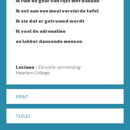
Ik ruik de geur van rijst met banaan
Ik eet aan een mooi versierde tafel
Ik zie dat er getrouwd wordt
Ik voel de adrenaline
en lekker dansende mensen
Luciano
Eervolle vermelding
Haarlem College
PRINT
TERUG