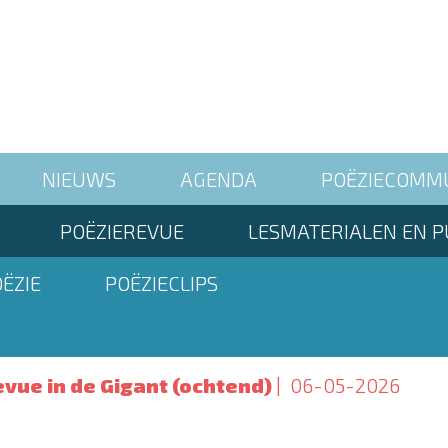
NIEUWS
AGENDA
POËZIECOMM
POËZIEREVUE
LESMATERIALEN EN P
ËZIE
POËZIECLIPS
vue in de Gigant (ochtend)
06-05-2026