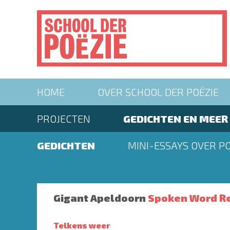
Overslaan
en
naar
de
inhoud
gaan
Main
HOME
OVER SCHOOL DER POËZIE
navigation
Second
PROJECTEN
GEDICHTEN EN MEER
menu
Second
GEDICHTEN
MINI-ESSAYS OVER PO
menu
Gigant Apeldoorn
Spoken Word Re
Telkens weer