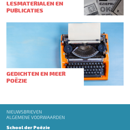
LESMATERIALEN EN
PUBLICATIES
GEDICHTEN EN MEER
POËZIE
Footer
NIEUWSBRIEVEN
menu
ALGEMENE VOORWAARDEN
School der Poëzie