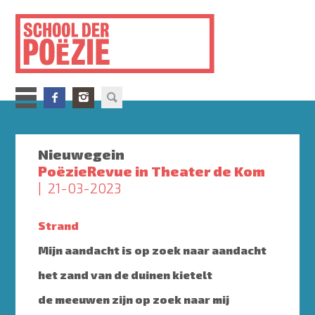
Overslaan
en
naar
de
inhoud
gaan
Nieuwegein
PoëzieRevue in Theater de Kom
21-03-2023
Strand
Mijn aandacht is op zoek naar aandacht
het zand van de duinen kietelt
de meeuwen zijn op zoek naar mij