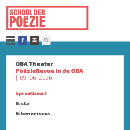
Overslaan
en
naar
de
inhoud
gaan
OBA Theater
PoëzieRevue in de OBA
09-06-2026
Spreekbeurt
Ik sta
ik ben nerveus