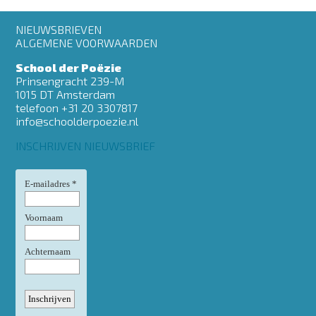
Footer
NIEUWSBRIEVEN
menu
ALGEMENE VOORWAARDEN
School der Poëzie
Prinsengracht 239-M
1015 DT Amsterdam
telefoon +31 20 3307817
info@schoolderpoezie.nl
INSCHRIJVEN NIEUWSBRIEF