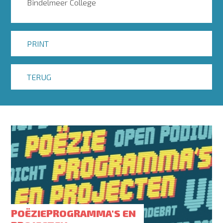
Bindelmeer College
PRINT
TERUG
POËZIEPROGRAMMA'S EN