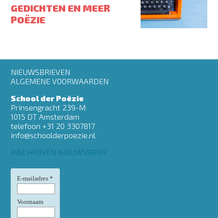
GEDICHTEN EN MEER
POËZIE
Footer
NIEUWSBRIEVEN
menu
ALGEMENE VOORWAARDEN
School der Poëzie
Prinsengracht 239-M
1015 DT Amsterdam
telefoon +31 20 3307817
info@schoolderpoezie.nl
INSCHRIJVEN NIEUWSBRIEF