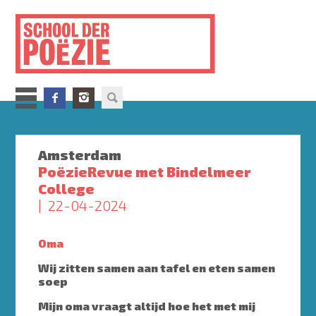
Overslaan
en
naar
de
inhoud
gaan
Amsterdam
PoëzieRevue met Bindelmeer
College
22-04-2024
Oma
Wij zitten samen aan tafel en eten samen
soep
Mijn oma vraagt altijd hoe het met mij