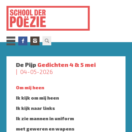
Overslaan
en
naar
de
inhoud
gaan
De Pijp
Gedichten 4 & 5 mei
04-05-2026
Om mij heen
Ik kijk om mij heen
Ik kijk naar links
Ik zie mannen in uniform
met geweren en wapens