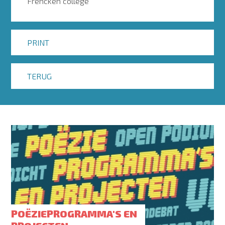
Frencken college
PRINT
TERUG
POËZIEPROGRAMMA'S EN