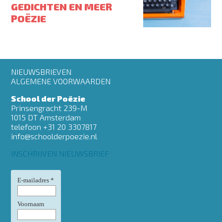
GEDICHTEN EN MEER
POËZIE
Footer
NIEUWSBRIEVEN
menu
ALGEMENE VOORWAARDEN
School der Poëzie
Prinsengracht 239-M
1015 DT Amsterdam
telefoon +31 20 3307817
info@schoolderpoezie.nl
INSCHRIJVEN NIEUWSBRIEF