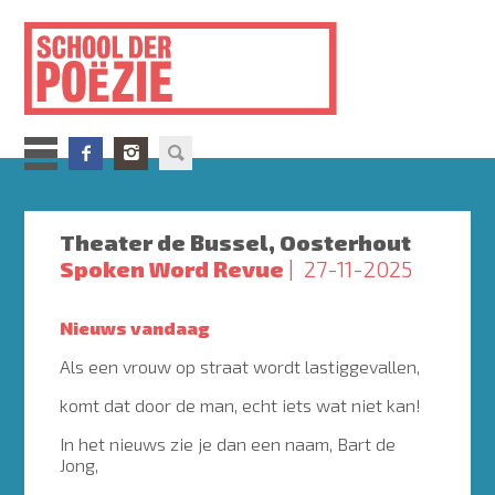
Overslaan
en
naar
de
inhoud
gaan
Theater de Bussel, Oosterhout
Spoken Word Revue
27-11-2025
Nieuws vandaag
Als een vrouw op straat wordt lastiggevallen,
komt dat door de man, echt iets wat niet kan!
In het nieuws zie je dan een naam, Bart de
Jong,