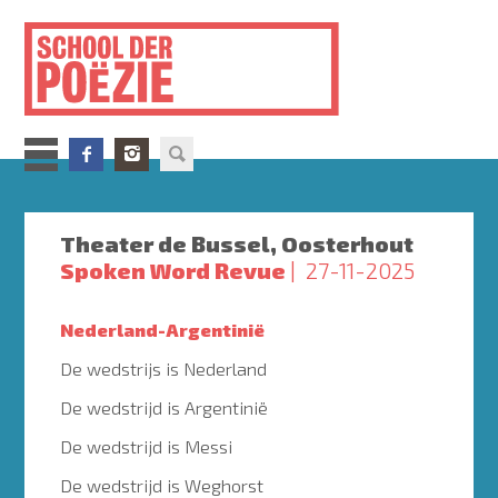
Overslaan
en
naar
de
inhoud
gaan
Theater de Bussel, Oosterhout
Spoken Word Revue
27-11-2025
Nederland-Argentinië
De wedstrijs is Nederland
De wedstrijd is Argentinië
De wedstrijd is Messi
De wedstrijd is Weghorst