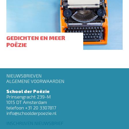
GEDICHTEN EN MEER
POËZIE
Footer
NIEUWSBRIEVEN
menu
ALGEMENE VOORWAARDEN
School der Poëzie
Prinsengracht 239-M
1015 DT Amsterdam
telefoon +31 20 3307817
info@schoolderpoezie.nl
INSCHRIJVEN NIEUWSBRIEF