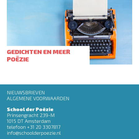
GEDICHTEN EN MEER
POËZIE
Footer
NIEUWSBRIEVEN
menu
ALGEMENE VOORWAARDEN
School der Poëzie
Prinsengracht 239-M
1015 DT Amsterdam
telefoon +31 20 3307817
info@schoolderpoezie.nl