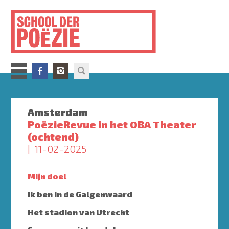
Overslaan
en
naar
de
inhoud
gaan
Amsterdam
PoëzieRevue in het OBA Theater
(ochtend)
11-02-2025
Mijn doel
Ik ben in de Galgenwaard
Het stadion van Utrecht