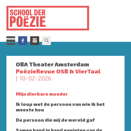
Overslaan
en
naar
de
inhoud
gaan
OBA Theater Amsterdam
PoëzieRevue OSB & VierTaal
10-02-2026
Mijn dierbare moeder
Ik loop met de persoon van wie ik het
meeste hou
De persoon die mij de wereld gaf
Samen hand in hand genieten van de