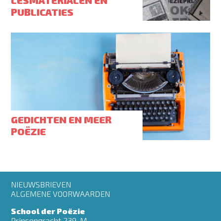
LESMATERIALEN EN
PUBLICATIES
GEDICHTEN EN MEER
POËZIE
Footer
NIEUWSBRIEVEN
menu
ALGEMENE VOORWAARDEN
School der Poëzie
Prinsengracht 239-M