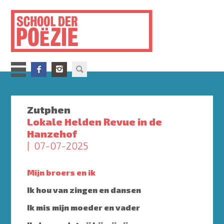
Overslaan
en
naar
de
inhoud
gaan
Zutphen
Lokale Helden Revue in de
Hanzehof
07-07-2025
Mijn broers en ik
Ik hou van zingen en dansen
Ik mis mijn moeder en vader