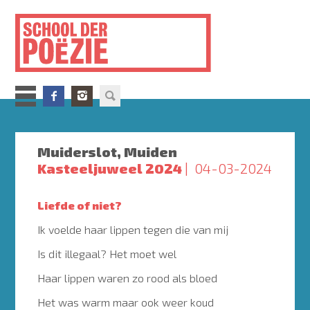
Overslaan
en
naar
de
inhoud
gaan
Muiderslot, Muiden
Kasteeljuweel 2024
04-03-2024
Liefde of niet?
Ik voelde haar lippen tegen die van mij
Is dit illegaal? Het moet wel
Haar lippen waren zo rood als bloed
Het was warm maar ook weer koud