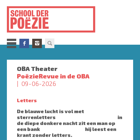
Overslaan
en
naar
de
inhoud
gaan
OBA Theater
PoëzieRevue in de OBA
09-06-2026
Letters
De blauwe lucht is vol met
sterrenletters in
de diepe donkere nacht zit een man op
een bank hij leest een
krant zonder letters.