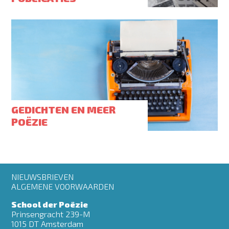
GEDICHTEN EN MEER
POËZIE
Footer
NIEUWSBRIEVEN
menu
ALGEMENE VOORWAARDEN
School der Poëzie
Prinsengracht 239-M
1015 DT Amsterdam