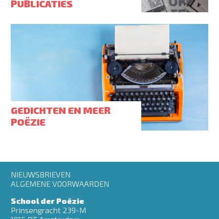
PUBLICATIES
GEDICHTEN EN MEER
POËZIE
Footer
NIEUWSBRIEVEN
menu
ALGEMENE VOORWAARDEN
School der Poëzie
Prinsengracht 239-M