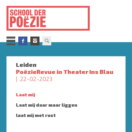
Overslaan
en
naar
de
inhoud
gaan
Leiden
PoëzieRevue in Theater Ins Blau
22-02-2023
Laat mij
Laat mij daar maar liggen
laat mij met rust