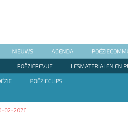
NIEUWS
AGENDA
POËZIECOMM
POËZIEREVUE
LESMATERIALEN EN P
ËZIE
POËZIECLIPS
0-02-2026