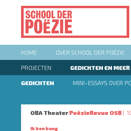
Overslaan
en
naar
de
inhoud
gaan
Main
HOME
OVER SCHOOL DER POËZIE
navigation
Second
PROJECTEN
GEDICHTEN EN MEER
menu
Second
GEDICHTEN
MINI-ESSAYS OVER PO
menu
OBA Theater
PoëzieRevue OSB
1
Ik ben bang