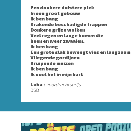
Een donkere duistere plek
In een groot gebouw
Ik ben bang
Krakende beschadigde trappen
Donkere grijze wolken
Veel regen en lange bomen die
heen en weer zwaaien.
Ik ben bang
Een grote slak beweegt vies en langzaam
Vliegende gordijnen
Kruipende muizen
Ik ben bang
Ik voel het in mijn hart
Luba
Voordrachtsprijs
OSB