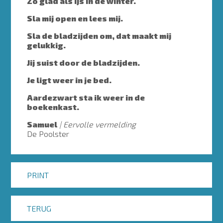
Zo glad als ijs in de winter.
Sla mij open en lees mij.
Sla de bladzijden om, dat maakt mij
gelukkig.
Jij suist door de bladzijden.
Je ligt weer in je bed.
Aardezwart sta ik weer in de
boekenkast.
Samuel
Eervolle vermelding
De Poolster
PRINT
TERUG