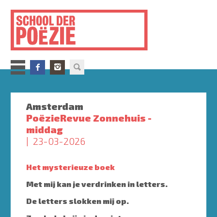
Overslaan
en
naar
de
inhoud
gaan
Amsterdam
PoëzieRevue Zonnehuis -
middag
23-03-2026
Het mysterieuze boek
Met mij kan je verdrinken in letters.
De letters slokken mij op.