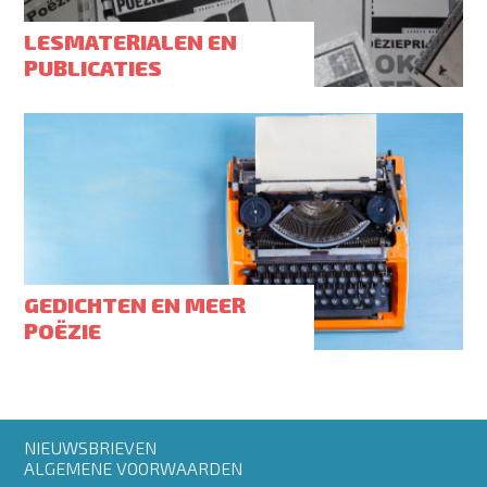
LESMATERIALEN EN
PUBLICATIES
GEDICHTEN EN MEER
POËZIE
Footer
NIEUWSBRIEVEN
menu
ALGEMENE VOORWAARDEN