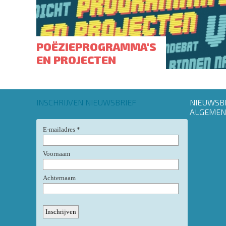
POËZIEPROGRAMMA'S
EN PROJECTEN
INSCHRIJVEN NIEUWSBRIEF
Footer
NIEUWSB
menu
ALGEMEN