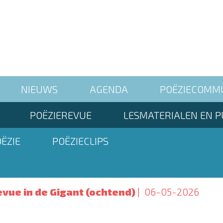
NIEUWS
AGENDA
POËZIECOMM
POËZIEREVUE
LESMATERIALEN EN P
ËZIE
POËZIECLIPS
vue in de Gigant (ochtend)
06-05-2026