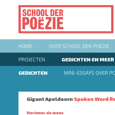
Overslaan
en
naar
de
inhoud
gaan
Main
HOME
OVER SCHOOL DER POËZIE
navigation
Second
PROJECTEN
GEDICHTEN EN MEER
menu
Second
GEDICHTEN
MINI-ESSAYS OVER PO
menu
Gigant Apeldoorn
Spoken Word Re
Herinner de mens