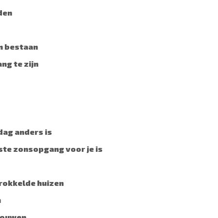
den
en bestaan
ng te zijn
dag anders is
tste zonsopgang voor je is
brokkelde huizen
n
 rouwen