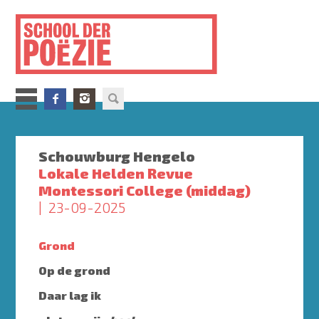
Overslaan
en
naar
de
inhoud
gaan
Schouwburg Hengelo
Lokale Helden Revue
Montessori College (middag)
23-09-2025
Grond
Op de grond
Daar lag ik