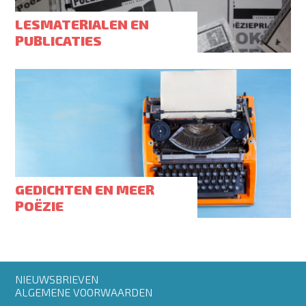
LESMATERIALEN EN
PUBLICATIES
GEDICHTEN EN MEER
POËZIE
Footer
NIEUWSBRIEVEN
menu
ALGEMENE VOORWAARDEN