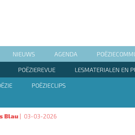
NIEUWS
AGENDA
POËZIECOMM
POËZIEREVUE
LESMATERIALEN EN P
ËZIE
POËZIECLIPS
s Blau
03-03-2026