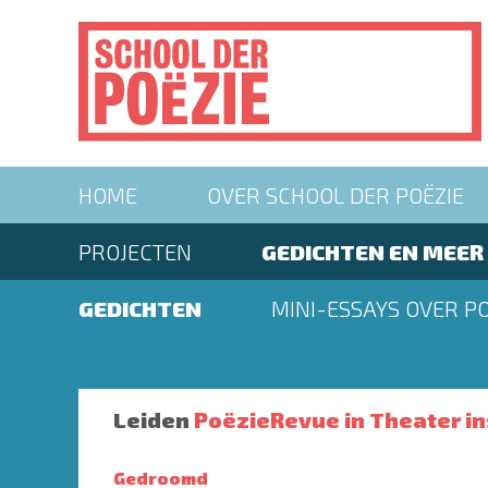
Overslaan
en
naar
de
inhoud
gaan
Main
HOME
OVER SCHOOL DER POËZIE
navigation
Second
PROJECTEN
GEDICHTEN EN MEER
menu
Second
GEDICHTEN
MINI-ESSAYS OVER PO
menu
Leiden
PoëzieRevue in Theater in
Gedroomd