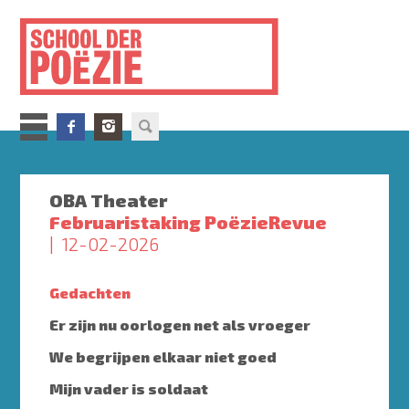
Overslaan
en
naar
de
inhoud
gaan
OBA Theater
Februaristaking PoëzieRevue
12-02-2026
Gedachten
Er zijn nu oorlogen net als vroeger
We begrijpen elkaar niet goed
Mijn vader is soldaat