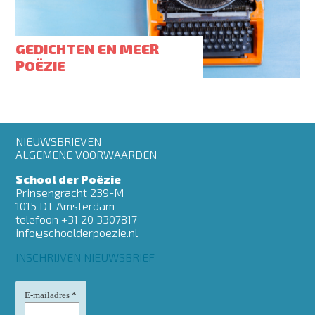
GEDICHTEN EN MEER
POËZIE
Footer
NIEUWSBRIEVEN
menu
ALGEMENE VOORWAARDEN
School der Poëzie
Prinsengracht 239-M
1015 DT Amsterdam
telefoon +31 20 3307817
info@schoolderpoezie.nl
INSCHRIJVEN NIEUWSBRIEF