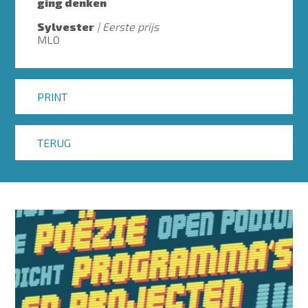
ging denken
Sylvester
Eerste prijs
MLO
PRINT
TERUG