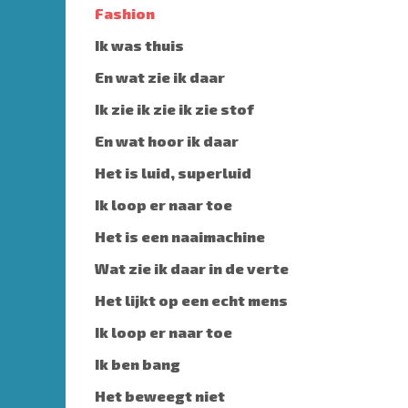
Fashion
Ik was thuis
En wat zie ik daar
Ik zie ik zie ik zie stof
En wat hoor ik daar
Het is luid, superluid
Ik loop er naar toe
Het is een naaimachine
Wat zie ik daar in de verte
Het lijkt op een echt mens
Ik loop er naar toe
Ik ben bang
Het beweegt niet