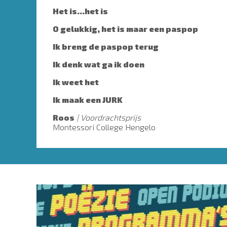
Het is…het is
O gelukkig, het is maar een paspop
Ik breng de paspop terug
Ik denk wat ga ik doen
Ik weet het
Ik maak een JURK
Roos
Voordrachtsprijs
Montessori College Hengelo