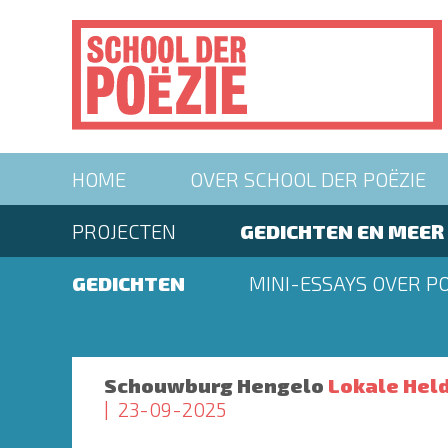
Overslaan
en
naar
de
inhoud
gaan
Main
HOME
OVER SCHOOL DER POËZIE
navigation
Second
PROJECTEN
GEDICHTEN EN MEER
menu
Second
GEDICHTEN
MINI-ESSAYS OVER PO
menu
Schouwburg Hengelo
Lokale Hel
23-09-2025