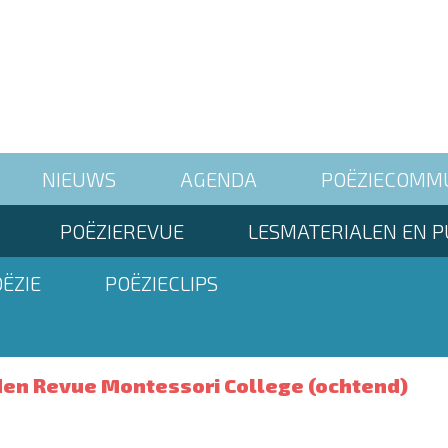
NIEUWS
AGENDA
POËZIECOMM
POËZIEREVUE
LESMATERIALEN EN P
ËZIE
POËZIECLIPS
den Revue Montessori College (ochtend)