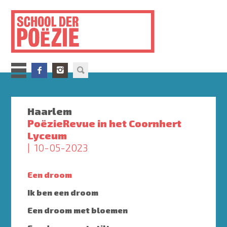
Overslaan
en
naar
de
inhoud
gaan
Haarlem
PoëzieRevue in het Coornhert
Lyceum
10-05-2023
Een droom
Ik ben een droom
Een droom met bloemen