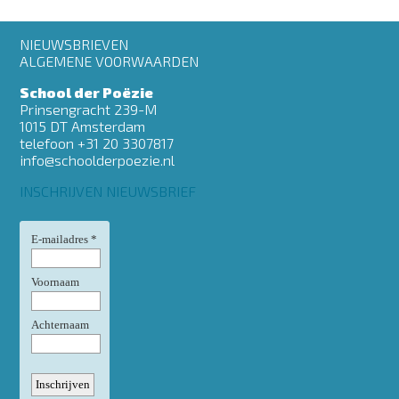
Footer
NIEUWSBRIEVEN
menu
ALGEMENE VOORWAARDEN
School der Poëzie
Prinsengracht 239-M
1015 DT Amsterdam
telefoon +31 20 3307817
info@schoolderpoezie.nl
INSCHRIJVEN NIEUWSBRIEF