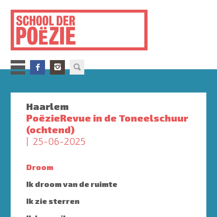
Overslaan
en
naar
de
inhoud
gaan
Haarlem
PoëzieRevue in de Toneelschuur
(ochtend)
25-06-2025
Droom
Ik droom van de ruimte
Ik zie sterren