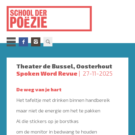
Overslaan
en
naar
de
inhoud
gaan
Theater de Bussel, Oosterhout
Spoken Word Revue
27-11-2025
De weg van je hart
Het tafeltje met drinken binnen handbereik
maar niet de energie om het te pakken
Al die stickers op je borstkas
om de monitor in bedwang te houden