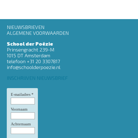
Footer
NIEUWSBRIEVEN
menu
ALGEMENE VOORWAARDEN
School der Poëzie
Prinsengracht 239-M
1015 DT Amsterdam
telefoon +31 20 3307817
info@schoolderpoezie.nl
INSCHRIJVEN NIEUWSBRIEF