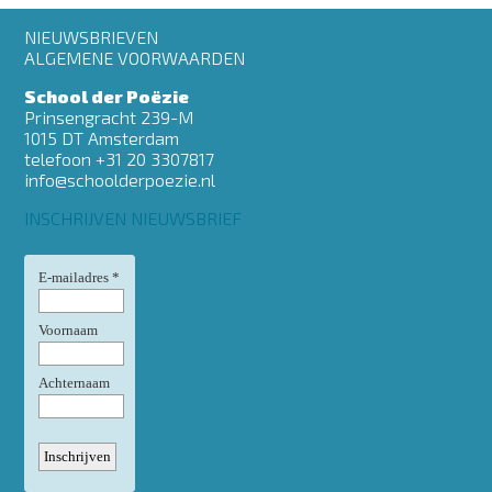
Footer
NIEUWSBRIEVEN
menu
ALGEMENE VOORWAARDEN
School der Poëzie
Prinsengracht 239-M
1015 DT Amsterdam
telefoon +31 20 3307817
info@schoolderpoezie.nl
INSCHRIJVEN NIEUWSBRIEF