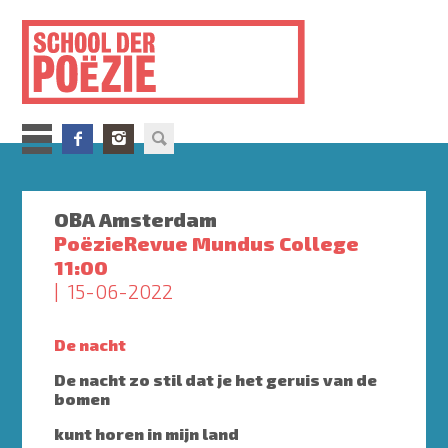
Overslaan
en
naar
de
inhoud
gaan
OBA Amsterdam
PoëzieRevue Mundus College
11:00
15-06-2022
De nacht
De nacht zo stil dat je het geruis van de
bomen
kunt horen in mijn land