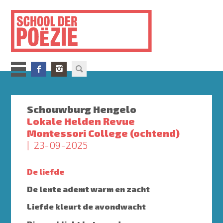
Overslaan
en
naar
de
inhoud
gaan
Schouwburg Hengelo
Lokale Helden Revue
Montessori College (ochtend)
23-09-2025
De liefde
De lente ademt warm en zacht
Liefde kleurt de avondwacht