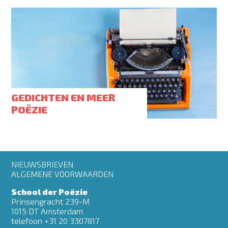
GEDICHTEN EN MEER
POËZIE
Footer
NIEUWSBRIEVEN
menu
ALGEMENE VOORWAARDEN
School der Poëzie
Prinsengracht 239-M
1015 DT Amsterdam
telefoon +31 20 3307817