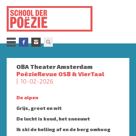
Overslaan
en
naar
de
inhoud
gaan
OBA Theater Amsterdam
PoëzieRevue OSB & VierTaal
10-02-2026
De alpen
Grijs, groot en wit
De lucht is koud, het sneeuwt
Ik ski de helling af en de berg omhoog