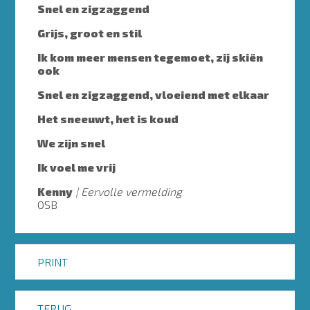
Snel en zigzaggend
Grijs, groot en stil
Ik kom meer mensen tegemoet, zij skiën
ook
Snel en zigzaggend, vloeiend met elkaar
Het sneeuwt, het is koud
We zijn snel
Ik voel me vrij
Kenny
Eervolle vermelding
OSB
PRINT
TERUG