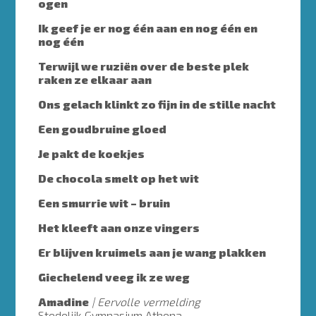
ogen
Ik geef je er nog één aan en nog één en
nog één
Terwijl we ruziën over de beste plek
raken ze elkaar aan
Ons gelach klinkt zo fijn in de stille nacht
Een goudbruine gloed
Je pakt de koekjes
De chocola smelt op het wit
Een smurrie wit – bruin
Het kleeft aan onze vingers
Er blijven kruimels aan je wang plakken
Giechelend veeg ik ze weg
Amadine
Eervolle vermelding
Stedelijk Gymnasium Athena