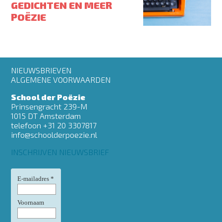
GEDICHTEN EN MEER
POËZIE
Footer
NIEUWSBRIEVEN
menu
ALGEMENE VOORWAARDEN
School der Poëzie
Prinsengracht 239-M
1015 DT Amsterdam
telefoon +31 20 3307817
info@schoolderpoezie.nl
INSCHRIJVEN NIEUWSBRIEF