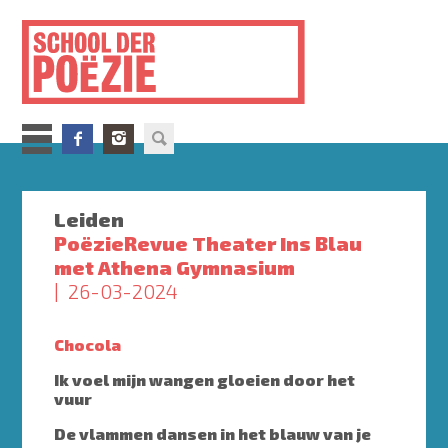
Overslaan
en
naar
de
inhoud
gaan
Leiden
PoëzieRevue Theater Ins Blau
met Athena Gymnasium
26-03-2024
Chocola
Ik voel mijn wangen gloeien door het
vuur
De vlammen dansen in het blauw van je