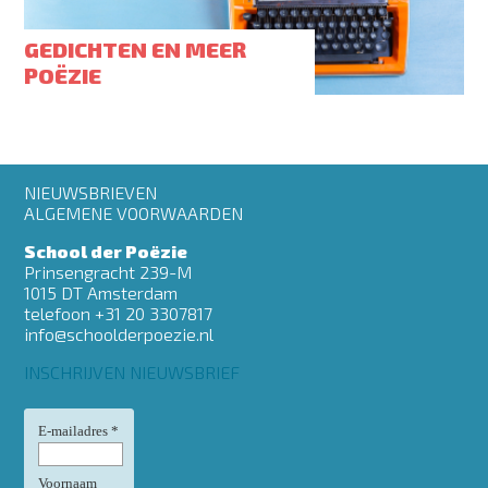
GEDICHTEN EN MEER
POËZIE
Footer
NIEUWSBRIEVEN
menu
ALGEMENE VOORWAARDEN
School der Poëzie
Prinsengracht 239-M
1015 DT Amsterdam
telefoon +31 20 3307817
info@schoolderpoezie.nl
INSCHRIJVEN NIEUWSBRIEF