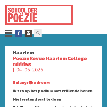
Overslaan
en
naar
de
inhoud
gaan
Haarlem
PoëzieRevue Haarlem College
middag
04-06-2026
Belangrijke droom
Ik sta op het podium met trillende benen
Niet wetend wat te doen