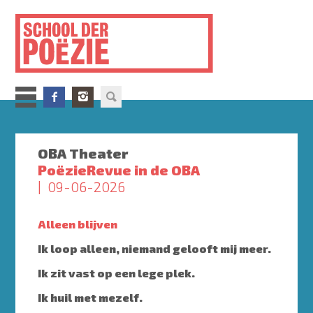
Overslaan
en
naar
de
inhoud
gaan
OBA Theater
PoëzieRevue in de OBA
09-06-2026
Alleen blijven
Ik loop alleen, niemand gelooft mij meer.
Ik zit vast op een lege plek.
Ik huil met mezelf.