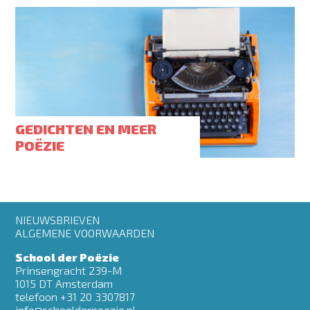
GEDICHTEN EN MEER
POËZIE
Footer
NIEUWSBRIEVEN
menu
ALGEMENE VOORWAARDEN
School der Poëzie
Prinsengracht 239-M
1015 DT Amsterdam
telefoon +31 20 3307817
info@schoolderpoezie.nl