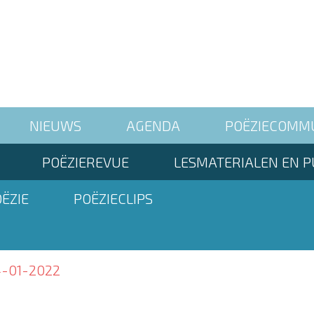
NIEUWS
AGENDA
POËZIECOMM
POËZIEREVUE
LESMATERIALEN EN P
ËZIE
POËZIECLIPS
4-01-2022