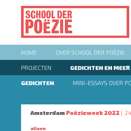
Overslaan
en
naar
de
inhoud
gaan
Main
HOME
OVER SCHOOL DER POËZIE
navigation
Second
PROJECTEN
GEDICHTEN EN MEER
menu
Second
GEDICHTEN
MINI-ESSAYS OVER PO
menu
Amsterdam
Poëzieweek 2022
2
alleen