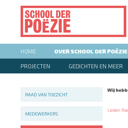
Overslaan
en
naar
de
inhoud
gaan
Main
HOME
OVER SCHOOL DER POËZIE
navigation
Second
PROJECTEN
GEDICHTEN EN MEER
menu
Main
Wij hebb
RAAD VAN TOEZICHT
navigation
Leden Raad
MEDEWERKERS