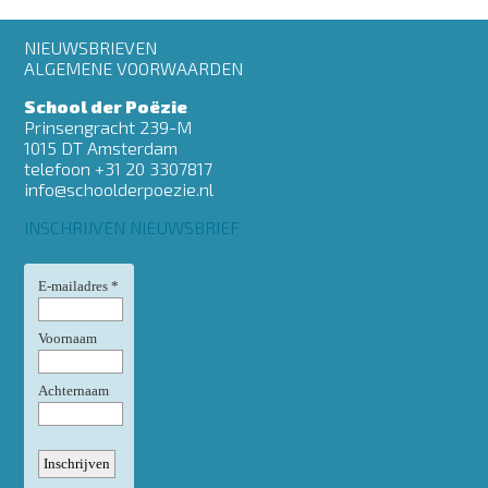
Footer
NIEUWSBRIEVEN
menu
ALGEMENE VOORWAARDEN
School der Poëzie
Prinsengracht 239-M
1015 DT Amsterdam
telefoon +31 20 3307817
info@schoolderpoezie.nl
INSCHRIJVEN NIEUWSBRIEF