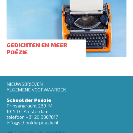
GEDICHTEN EN MEER
POËZIE
Footer
NIEUWSBRIEVEN
menu
ALGEMENE VOORWAARDEN
School der Poëzie
Prinsengracht 239-M
1015 DT Amsterdam
telefoon +31 20 3307817
info@schoolderpoezie.nl
INSCHRIJVEN NIEUWSBRIEF