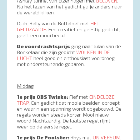
Ashley-Jannel van Elzenhagen met
BELOVEN
.
Na het lezen van het gedicht ga je anders naar
de wereld kijken.
Djah-Relly van de Botteloef met
HET
GELDZAADJE
. Een creatief en geestig gedicht,
geeft een mooi beeld.
De voordrachtsprijs
ging naar Julan van de
Bonkelaar die zijn gedicht
WOLKEN IN DE
LUCHT
heel goed en enthousiast voordroeg
met ondersteunende gebaren.
Middag
1e prijs OBS Twiske:
Fief met
EINDELOZE
TRAP.
Een gedicht dat mooie beelden oproept
en waarin een spanning wordt opgebouwd. De
regels worden steeds korter. Mooi nieuw
woord Nachtaardig. De laatste regel rijmt
weer op de eerste regel.
1e prijs De Poolster:
Rhys met
UNIVERSUM
.