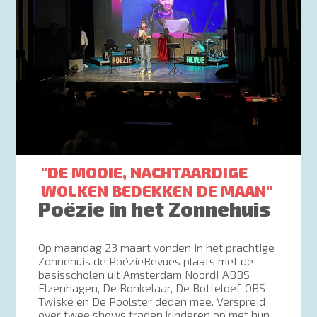
"DE MOOIE, NACHTAARDIGE
WOLKEN BEDEKKEN DE MAAN"
Poëzie in het Zonnehuis
Op maandag 23 maart vonden in het prachtige
Zonnehuis de PoëzieRevues plaats met de
basisscholen uit Amsterdam Noord! ABBS
Elzenhagen, De Bonkelaar, De Botteloef, OBS
Twiske en De Poolster deden mee. Verspreid
over twee shows traden kinderen op met hun