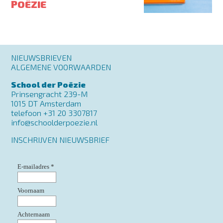
POËZIE
Footer
NIEUWSBRIEVEN
menu
ALGEMENE VOORWAARDEN
School der Poëzie
Prinsengracht 239-M
1015 DT Amsterdam
telefoon +31 20 3307817
info@schoolderpoezie.nl
INSCHRIJVEN NIEUWSBRIEF