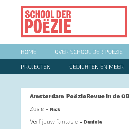
Overslaan
en
naar
de
inhoud
gaan
Main
HOME
OVER SCHOOL DER POËZIE
navigation
Second
PROJECTEN
GEDICHTEN EN MEER
menu
Amsterdam
PoëzieRevue in de OB
Zusje
Nick
Verf jouw fantasie
Daniela