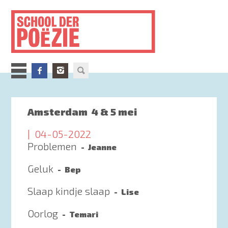
Overslaan
en
naar
de
inhoud
gaan
Amsterdam
4 & 5 mei
04-05-2022
Problemen
Jeanne
Geluk
Bep
Slaap kindje slaap
Lise
Oorlog
Temari