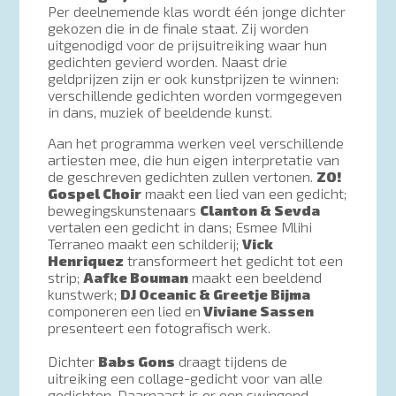
Per deelnemende klas wordt één jonge dichter
gekozen die in de finale staat. Zij worden
uitgenodigd voor de prijsuitreiking waar hun
gedichten gevierd worden. Naast drie
geldprijzen zijn er ook kunstprijzen te winnen:
verschillende gedichten worden vormgegeven
in dans, muziek of beeldende kunst.
Aan het programma werken veel verschillende
artiesten mee, die hun eigen interpretatie van
de geschreven gedichten zullen vertonen.
ZO!
Gospel Choir
maakt een lied van een gedicht;
bewegingskunstenaars
Clanton & Sevda
vertalen een gedicht in dans; Esmee Mlihi
Terraneo maakt een schilderij;
Vick
Henriquez
transformeert het gedicht tot een
strip;
Aafke Bouman
maakt een beeldend
kunstwerk;
DJ Oceanic & Greetje Bijma
componeren een lied en
Viviane Sassen
presenteert een fotografisch werk.
Dichter
Babs Gons
draagt tijdens de
uitreiking een collage-gedicht voor van alle
gedichten. Daarnaast is er een swingend