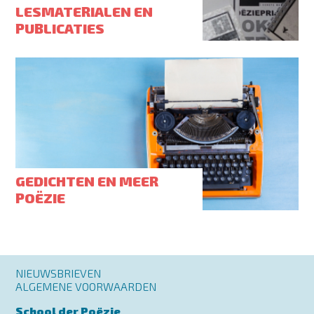
LESMATERIALEN EN
PUBLICATIES
GEDICHTEN EN MEER
POËZIE
Footer
NIEUWSBRIEVEN
menu
ALGEMENE VOORWAARDEN
School der Poëzie